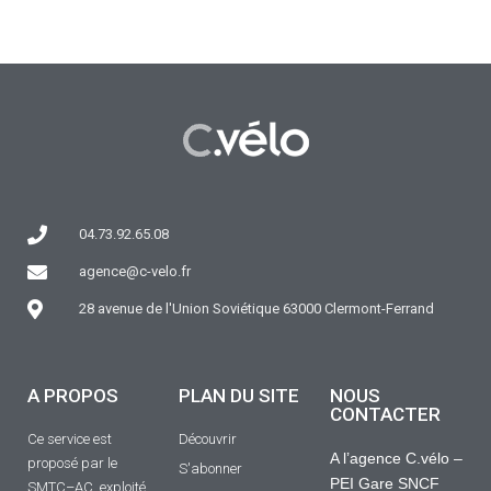
04.73.92.65.08
agence@c-velo.fr
28 avenue de l'Union Soviétique 63000 Clermont-Ferrand
A PROPOS
PLAN DU SITE
NOUS
CONTACTER
Ce service est
Découvrir
A l’agence C.vélo –
proposé par le
S'abonner
PEI Gare SNCF
SMTC–AC, exploité