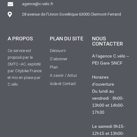
agence@c-velo.fr
28 avenue de l'Union Soviétique 63000 Clermont-Ferrand
A PROPOS
PLAN DU SITE
NOUS
CONTACTER
Ce service est
Découvrir
A l’agence C.vélo –
proposé par le
S'abonner
PEI Gare SNCF
SMTC–AC, exploité
Plan
par Citybike France
A savoir / Actus
Horaires
et mis en place par
Aide et Contact
d’ouverture
C.vélo
Du lundi au
vendredi : 8h00-
13h00 et 14h00-
17h30
Le samedi 9h15-
12h15 et 13h00-