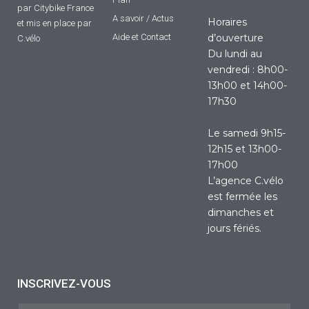
par Citybike France
A savoir / Actus
Horaires
et mis en place par
Aide et Contact
d’ouverture
C.vélo
Du lundi au
vendredi : 8h00-
13h00 et 14h00-
17h30
Le samedi 9h15-
12h15 et 13h00-
17h00
L’agence C.vélo
est fermée les
dimanches et
jours fériés.
INSCRIVEZ-VOUS