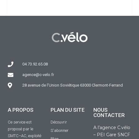
04.73.92.65.08
agence@c-velo.fr
28 avenue de l'Union Soviétique 63000 Clermont-Ferrand
A PROPOS
PLAN DU SITE
NOUS
CONTACTER
Ce service est
Découvrir
A l’agence C.vélo
proposé par le
S'abonner
– PEI Gare SNCF
SMTC–AC, exploité
Plan