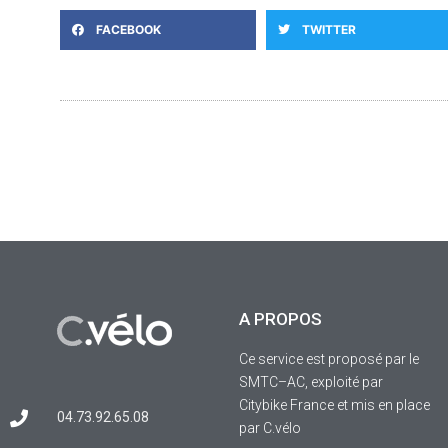
FACEBOOK
TWITTER
A PROPOS
Ce service est proposé par le
SMTC–AC, exploité par
Citybike France et mis en place
04.73.92.65.08
par C.vélo