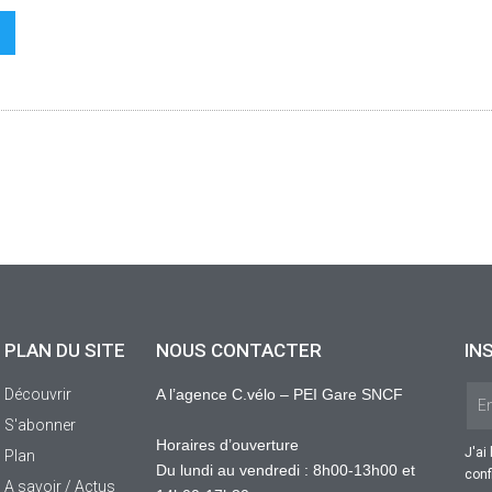
PLAN DU SITE
NOUS CONTACTER
IN
Découvrir
A l’agence C.vélo – PEI Gare SNCF
S'abonner
Horaires d’ouverture
J'ai
Plan
Du lundi au vendredi : 8h00-13h00 et
conf
A savoir / Actus