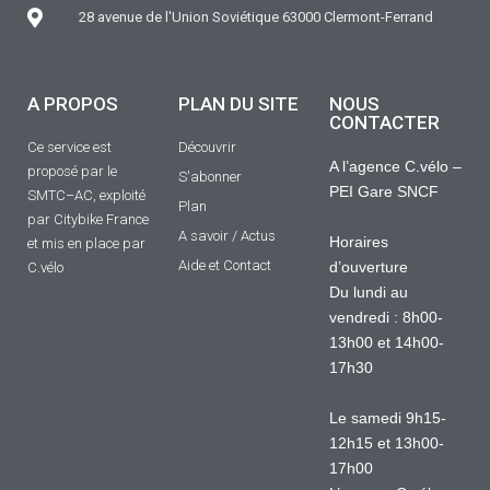
28 avenue de l'Union Soviétique 63000 Clermont-Ferrand
A PROPOS
PLAN DU SITE
NOUS
CONTACTER
Ce service est
Découvrir
A l’agence C.vélo –
proposé par le
S'abonner
PEI Gare SNCF
SMTC–AC, exploité
Plan
par Citybike France
A savoir / Actus
Horaires
et mis en place par
Aide et Contact
d’ouverture
C.vélo
Du lundi au
vendredi : 8h00-
13h00 et 14h00-
17h30
Le samedi 9h15-
12h15 et 13h00-
17h00