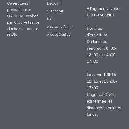
Ce service est
Découvrir
A l’agence C.vélo –
proposé par le
S'abonner
PEI Gare SNCF
SMTC–AC, exploité
Plan
par Citybike France
A savoir / Actus
Horaires
et mis en place par
Aide et Contact
d’ouverture
C.vélo
Du lundi au
vendredi : 8h00-
13h00 et 14h00-
17h30
Le samedi 9h15-
12h15 et 13h00-
17h00
L’agence C.vélo
est fermée les
dimanches et jours
fériés.